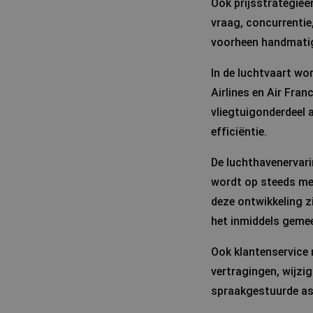
Ook prijsstrategieë
vraag, concurrentie
voorheen handmatig
In de luchtvaart wo
Airlines en Air Fra
vliegtuigonderdeel 
efficiëntie.
De luchthavenervar
wordt op steeds mee
deze ontwikkeling z
het inmiddels gemeen
Ook klantenservice 
vertragingen, wijzi
spraakgestuurde as