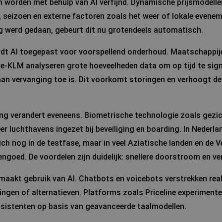
n worden met behulp van AI verfijnd. Dynamische prijsmodelle
, seizoen en externe factoren zoals het weer of lokale evene
 werd gedaan, gebeurt dit nu grotendeels automatisch.
rdt AI toegepast voor voorspellend onderhoud. Maatschappij
nce-KLM analyseren grote hoeveelheden data om op tijd te sig
aan vervanging toe is. Dit voorkomt storingen en verhoogt de
ing verandert eveneens. Biometrische technologie zoals gezi
r luchthavens ingezet bij beveiliging en boarding. In Nederla
ich nog in de testfase, maar in veel Aziatische landen en de V
goed. De voordelen zijn duidelijk: snellere doorstroom en ver
maakt gebruik van AI. Chatbots en voicebots verstrekken rea
gingen of alternatieven. Platforms zoals Priceline experiment
sistenten op basis van geavanceerde taalmodellen.