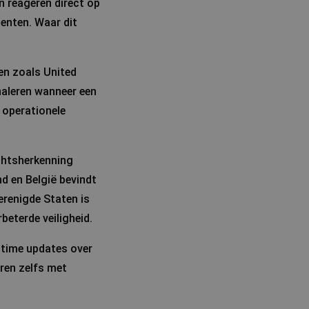
n reageren direct op
menten. Waar dit
en zoals United
naleren wanneer een
 operationele
chtsherkenning
nd en België bevindt
erenigde Staten is
beterde veiligheid.
ltime updates over
eren zelfs met