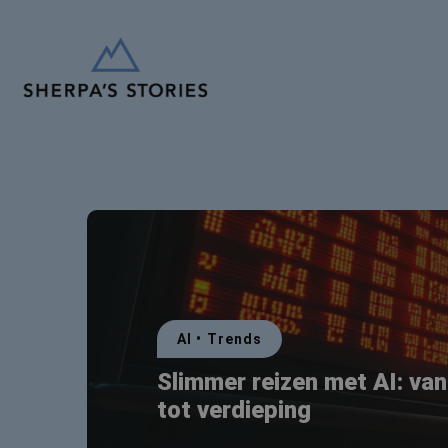
AI
•
Trends
Slimmer reizen met AI: van
tot verdieping