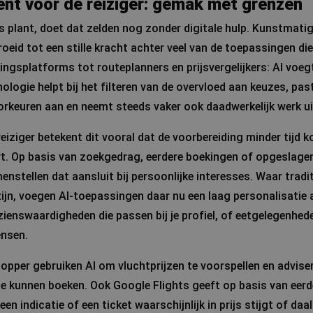
ent voor de reiziger: gemak met grenzen
 plant, doet dat zelden nog zonder digitale hulp. Kunstmatige 
eid tot een stille kracht achter veel van de toepassingen die
ingsplatforms tot routeplanners en prijsvergelijkers: AI voeg
logie helpt bij het filteren van de overvloed aan keuzes, pas
orkeuren aan en neemt steeds vaker ook daadwerkelijk werk u
reiziger betekent dit vooral dat de voorbereiding minder tijd 
t. Op basis van zoekgedrag, eerdere boekingen of opgeslage
nstellen dat aansluit bij persoonlijke interesses. Waar tradi
zijn, voegen AI-toepassingen daar nu een laag personalisatie 
ienswaardigheden die passen bij je profiel, of eetgelegenhede
nsen.
opper gebruiken AI om vluchtprijzen te voorspellen en adviser
e kunnen boeken. Ook Google Flights geeft op basis van eerd
en indicatie of een ticket waarschijnlijk in prijs stijgt of daalt