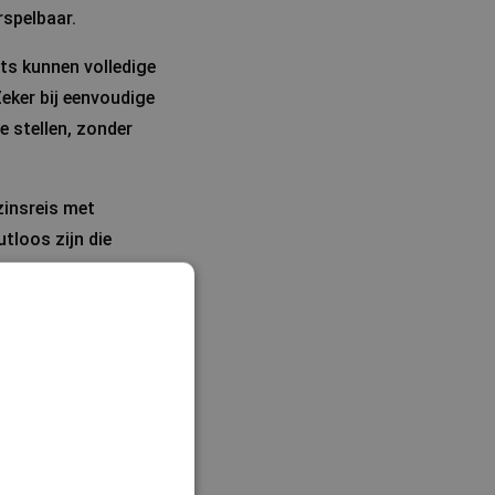
rspelbaar.
ts kunnen volledige
Zeker bij eenvoudige
e stellen, zonder
zinsreis met
tloos zijn die
of persoonlijke
nel overzicht te
 vertrouwen.
heid of regelgeving.
lijker. De winst zit