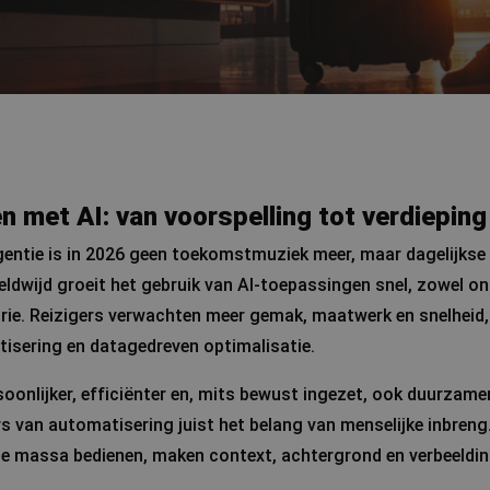
n met AI: van voorspelling tot verdieping
gentie is in 2026 geen toekomstmuziek meer, maar dagelijkse 
eldwijd groeit het gebruik van AI-toepassingen snel, zowel on
trie. Reizigers verwachten meer gemak, maatwerk en snelheid, t
isering en datagedreven optimalisatie.
oonlijker, efficiënter en, mits bewust ingezet, ook duurzamer.
 van automatisering juist het belang van menselijke inbreng.
de massa bedienen, maken context, achtergrond en verbeeldi