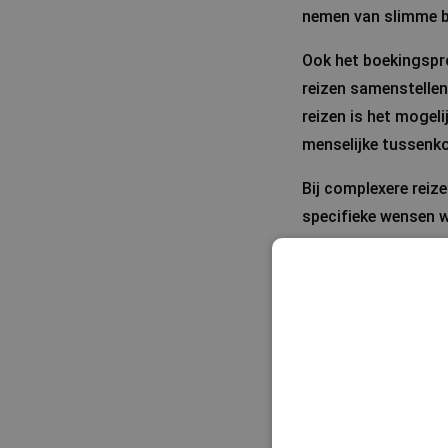
nemen van slimme bo
Ook het boekingspr
reizen samenstellen,
reizen is het mogel
menselijke tussenk
Bij complexere reiz
specifieke wensen w
plannen zelden. Rou
voorkeuren onvoldoe
creëren. Het vraagt
Opvallend is dat vee
Menselijke controle 
AI neemt het reizen 
in tijd, duidelijkhe