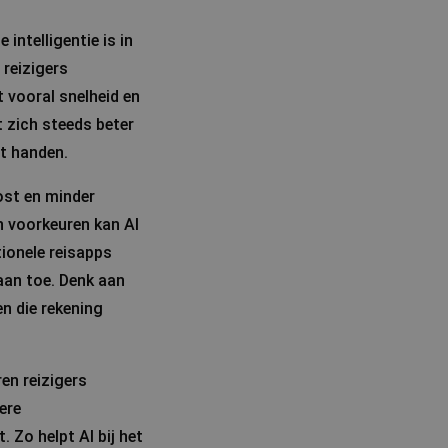
intelligentie is in
 reizigers
t vooral snelheid en
t zich steeds beter
it handen.
kost en minder
n voorkeuren kan AI
tionele reisapps
aan toe. Denk aan
n die rekening
en reizigers
ere
. Zo helpt AI bij het