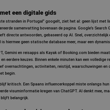
met een digitale gids
 stranden in Portugal” googelt, ziet het al: geen lijst met l
reerde samenvatting bovenaan de pagina. Google’s Search G
eft directe antwoorden, gebaseerd op AI. Snel, overzichtelijk
I is hiermee geen statische database meer, maar een dynamis
T, Gemini en reisapps als Kayak of Booking.com bieden maat
 en eerdere keuzes. Binnen enkele minuten kan een volledige 
ef overnachtingen, activiteiten, reistijd, waarschuwingen en c
et begin.
: blijf kritisch. Een Spaans influencerkoppel miste onlangs hu
erde visuminformatie kregen van ChatGPT. AI denkt mee, maa
lijft belangrijk.