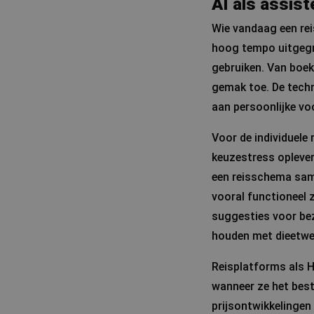
AI als assist
Wie vandaag een reis
hoog tempo uitgegro
gebruiken. Van boek
gemak toe. De techno
aan persoonlijke vo
Voor de individuele 
keuzestress oplever
een reisschema same
vooral functioneel 
suggesties voor bez
houden met dieetwe
Reisplatforms als H
wanneer ze het best
prijsontwikkelingen e