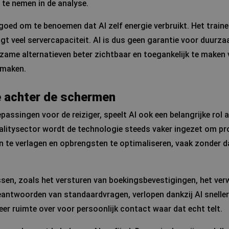
te nemen in de analyse.
t goed om te benoemen dat AI zelf energie verbruikt. Het train
gt veel servercapaciteit. AI is dus geen garantie voor duurz
ame alternatieven beter zichtbaar en toegankelijk te maken v
 maken.
e achter de schermen
passingen voor de reiziger, speelt AI ook een belangrijke rol
italitysector wordt de technologie steeds vaker ingezet om p
n te verlagen en opbrengsten te optimaliseren, vaak zonder da
sen, zoals het versturen van boekingsbevestigingen, het ver
beantwoorden van standaardvragen, verlopen dankzij AI sneller
eer ruimte over voor persoonlijk contact waar dat echt telt.