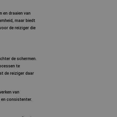
en en draaien van
aamheid, maar biedt
oor de reiziger die
 achter de schermen.
rocessen te
t de reiziger daar
werken van
 en consistenter.