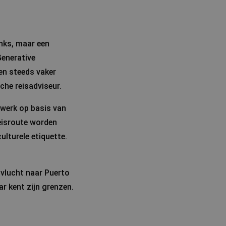
inks, maar een
enerative
 en steeds vaker
che reisadviseur.
werk op basis van
reisroute worden
ulturele etiquette.
n vlucht naar Puerto
r kent zijn grenzen.