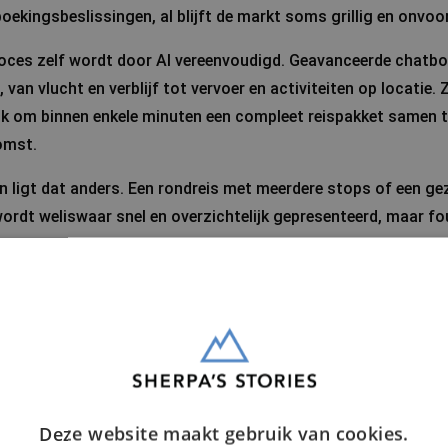
ekingsbeslissingen, al blijft de markt soms grillig en onvoo
oces zelf wordt door AI vereenvoudigd. Geavanceerde chatbo
 van vlucht en verblijf tot vervoer en activiteiten op locatie. 
ijk om binnen enkele minuten een compleet reispakket samen t
omst.
en ligt dat anders. Een rondreis met meerdere stops of een ge
ordt weliswaar snel en overzichtelijk gepresenteerd, maar fou
tes kunnen onlogisch zijn, accommodaties niet beschikbaar, 
nde meegenomen. In die zin is AI vooral een hulpmiddel om s
 nu nog steeds om menselijke beoordeling en bijsturing.
l reizigers AI wel willen gebruiken, maar het nog niet volledig
blijft belangrijk, zeker bij gevoelige zaken zoals visa, gezond
dus niet over, maar maakt het wel overzichtelijker en toeganke
id en eenvoud, mét ruimte voor bewuste keuzes.
Deze website maakt gebruik van cookies.