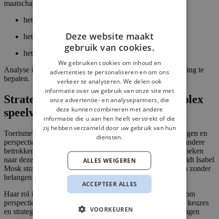
maatschappelijke opgaven. De aanpak is gericht op:
het gezamenlijk duiden van complexe vraagstukken
Deze website maakt
het maken van expliciete keuzes
gebruik van cookies.
het verbinden van beleid, positionering en praktijk
We gebruiken cookies om inhoud en
Analyse is daarbij geen eindpunt, maar een middel om richting te
advertenties te personaliseren en om ons
bepalen.
verkeer te analyseren. We delen ook
informatie over uw gebruik van onze site met
Strategische begeleiding in een complex
onze advertentie- en analysepartners, die
deze kunnen combineren met andere
speelveld
informatie die u aan hen heeft verstrekt of die
zij hebben verzameld door uw gebruik van hun
Toerismebeleid en citymarketing raken uiteenlopende belangen en
diensten.
perspectieven. Bestuur, beleid, ondernemers, bewoners en andere
betrokken partijen kijken vaak vanuit verschillende invalshoeken
naar dezelfde vraagstukken. Juist in die complexiteit begeleidt Isabel
ALLES WEIGEREN
Mosk strategische processen waarin richting wordt gegeven zonder
belangen te versimpelen.
ACCEPTEER ALLES
Haar rol is die van strategisch begeleider: iemand die helpt om
perspectieven samen te brengen, scherpte aan te brengen in keuzes
VOORKEUREN
en strategie te laten landen in de praktijk. Niet door oplossingen