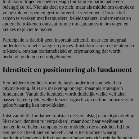
In dit soort trajecten spelen design thinking en participatie een
belangrijke rol. Niet als doel op zich, maar als middel om complexe
vraagstukken open en gestructureerd te verkennen. Door actief
samen te werken met bestuurders, beleidsmakers, ondernemers en
andere betrokkenen ontstaat ruimte om aannames te bevragen en
keuzes expliciet te maken.
Participatie is daarbij geen inspraak achteraf, maar een integraal
onderdeel van het strategisch proces. Juist door samen te denken én
te kiezen, ontstaat toerismebeleid en citymarketing dat wordt
herkend, gedragen en volgehouden.
Identiteit en positionering als fundament
Een heldere identiteit vormt de basis onder toerismebeleid en
citymarketing. Niet als marketingconcept, maar als strategisch
fundament. Vanuit die identiteit wordt duidelijk welke verhalen
passen bij een plek, welke keuzes logisch zijn en hoe toerisme zich
geloofwaardig kan ontwikkelen.
Juist vanuit dit fundament ontstaat de vertaalslag naar citymarketing.
Niet door identiteit te ‘verpakken’, maar door haar voelbaar te
maken in verhalen, campagnes en middelen die aansluiten bij hoe
een plek zichzelf ziet en beleeft. Dat is het moment waarop
marketing betekenis krijgt: wanneer bewoners zich erin herkennen