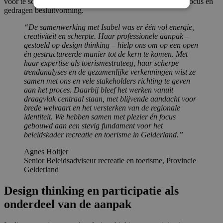
voor te schrijven, maar door samen te werken aan inzicht, focus en
gedragen besluitvorming.
“De samenwerking met Isabel was er één vol energie,
creativiteit en scherpte. Haar professionele aanpak –
gestoeld op design thinking – hielp ons om op een open
én gestructureerde manier tot de kern te komen. Met
haar expertise als toerismestrateeg, haar scherpe
trendanalyses en de gezamenlijke verkenningen wist ze
samen met ons en vele stakeholders richting te geven
aan het proces. Daarbij bleef het werken vanuit
draagvlak centraal staan, met blijvende aandacht voor
brede welvaart en het versterken van de regionale
identiteit. We hebben samen met plezier én focus
gebouwd aan een stevig fundament voor het
beleidskader recreatie en toerisme in Gelderland.”
Agnes Holtjer
Senior Beleidsadviseur recreatie en toerisme, Provincie
Gelderland
Design thinking en participatie als
onderdeel van de aanpak