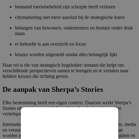
bestaand toerismebeleid zijn scherpte heeft verloren
citymarketing niet meer aansluit bij de strategische koers
belangen van bewoners, ondernemers en bestuur onder druk
staan
er behoefte is aan overzicht en focus
keuzes worden uitgesteld omdat alles belangrijk lijkt
Haar rol is die van strategisch begeleider: iemand die helpt om
verschillende perspectieven samen te brengen en te vertalen naar
heldere keuzes die richting geven.
De aanpak van Sherpa’s Stories
Elke bestemming heeft een eigen context. Daarom werkt Sherpa’s
Stories niet met vaste modellen of standaardoplossingen. Het
vertrekpunt is altijd de specifieke situatie van een plek.
Internationale toerismetrends, technologische ontwikkelingen, media
en veranderend reisgedrag vormen een belangrijk kader, maar
worden nooit los gezien van lokale identiteit, bestuurlijke realiteit en