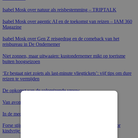
Isabel Mosk over natuur als reisbestemming – TRIPTALK
Isabel Mosk over agentic AI en de toekomst van reizen – IAM 360
Magazine
Isabel Mosk over Gen Z reisgedrag en de comeback van het
reisbureau in De Ondernemer
Niet zonnen, maar uitwaaien: kustondernemer mikt op toerisme
buiten hoogseizoen
‘Er bestaat niet zoiets als last‑minute vliegtickets’: vijf tips om dure
reizen te vermijden
De opkomst van de soloreizende vrouw
Van avonturier naar all-inclusive ganger
In de media – LINDA vakantieboek
Forse stijging adults only-vakanties: zelfs ouders kiezen voor
kindvrije reizen – Telegraaf.nl