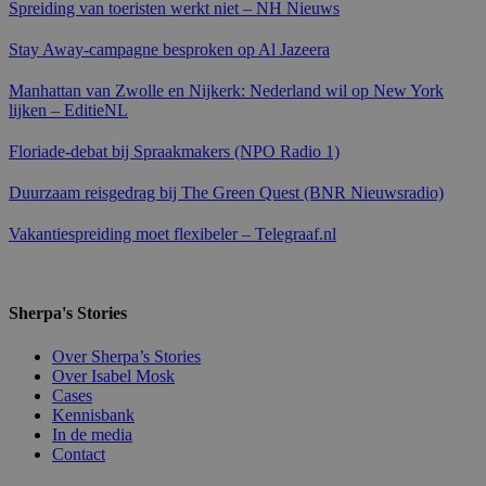
Spreiding van toeristen werkt niet – NH Nieuws
Stay Away-campagne besproken op Al Jazeera
Manhattan van Zwolle en Nijkerk: Nederland wil op New York
lijken – EditieNL
Floriade-debat bij Spraakmakers (NPO Radio 1)
Duurzaam reisgedrag bij The Green Quest (BNR Nieuwsradio)
Vakantiespreiding moet flexibeler – Telegraaf.nl
Sherpa's Stories
Over Sherpa’s Stories
Over Isabel Mosk
Cases
Kennisbank
In de media
Contact