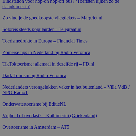
Eindstation voor hop-on hop-off bus? ‘Toeristen kijken zo de
slaapkamer in’
Zo vind je de goedkoopste vliegtickets – Margriet.nl
Soloreis steeds populairder – Telegraaf.nl
Toerismedrukte in Europa – Financial Times
Zomerse tips in Nederland bij Radio Veronica
TikToktoerisme: allemaal in dezelfde rij – FD.nl
Dark Tourism bij Radio Veronica
Nederlanders verongelukken vaker in het buitenland – Villa VdB /
NPO Radio1
Onderwatertoerisme bij EditieNL
Vrijheid of overlast? – Kathimerini (Griekenland)
Overtoerisme in Amsterdam – AT5