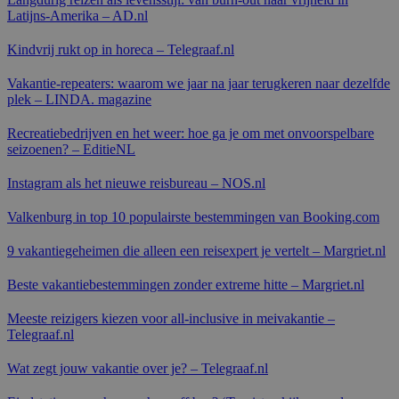
Latijns-Amerika – AD.nl
Kindvrij rukt op in horeca – Telegraaf.nl
Vakantie-repeaters: waarom we jaar na jaar terugkeren naar dezelfde
plek – LINDA. magazine
Recreatiebedrijven en het weer: hoe ga je om met onvoorspelbare
seizoenen? – EditieNL
Instagram als het nieuwe reisbureau – NOS.nl
Valkenburg in top 10 populairste bestemmingen van Booking.com
9 vakantiegeheimen die alleen een reisexpert je vertelt – Margriet.nl
Beste vakantiebestemmingen zonder extreme hitte – Margriet.nl
Meeste reizigers kiezen voor all-inclusive in meivakantie –
Telegraaf.nl
Wat zegt jouw vakantie over je? – Telegraaf.nl