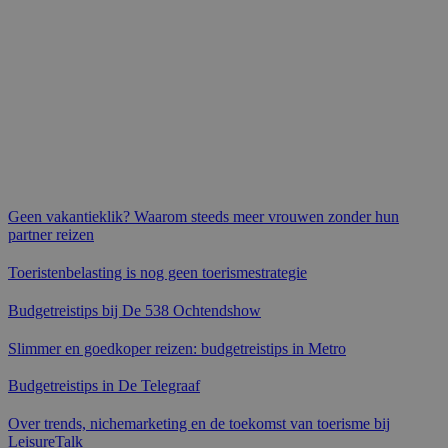
Geen vakantieklik? Waarom steeds meer vrouwen zonder hun
partner reizen
Toeristenbelasting is nog geen toerismestrategie
Budgetreistips bij De 538 Ochtendshow
Slimmer en goedkoper reizen: budgetreistips in Metro
Budgetreistips in De Telegraaf
Over trends, nichemarketing en de toekomst van toerisme bij
LeisureTalk