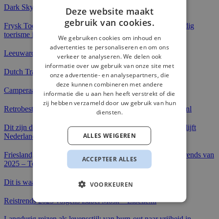
Dark Sky Terschelling in de Contentshow Podcast
Deze website maakt
gebruik van cookies.
Frysk Toerisme Festival: Isabel Mosk over toekomstbestendig
toerisme in Fryslân – Pretwerk.nl
We gebruiken cookies om inhoud en
advertenties te personaliseren en om ons
Leeuwarden als Jongerenhoofdstad bij EditieNL
verkeer te analyseren. We delen ook
informatie over uw gebruik van onze site met
Dutch Travel Blog Awards – Juryrol voor Isabel Mosk
onze advertentie- en analysepartners, die
deze kunnen combineren met andere
Camperaars steeds vaker solo op pad – Telegraaf.nl
informatie die u aan hen heeft verstrekt of die
zij hebben verzameld door uw gebruik van hun
Retrobestemmingen als Benidorm weer in trek – Telegraaf.nl
diensten.
Dit zijn de beste reisbestemmingen ter wereld, maar waar blijft
ALLES WEIGEREN
Nederland? – Telegraaf.nl
Friesland, de natuur in, sportief én cowboy, dit zijn de reistrends van
ACCEPTEER ALLES
2025 – Telegraaf.nl
Dit is waarom vroeg boeken loont – Margriet.nl
VOORKEUREN
Reistrends 2025 volgens Isabel Mosk – Libelle.nl
Langdurig reizen als levensstijl: van burn-out naar vrijheid in