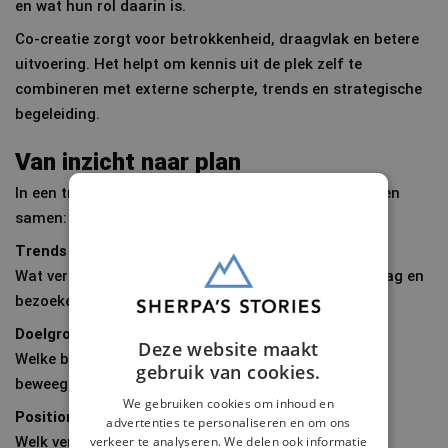
en wat hun rol daarin is.
Co-creatie zorgt voor betrokkenheid, draagvlak en betere
uitvoering. Het helpt om kennis uit de plek zelf te
combineren met externe scherpte, trends en strategische
begeleiding.
Van inzicht naar plan
In een traject brengen we de belangrijkste bouwstenen
samen:
Trends & marktontwikkelingen
Wat verandert er in toerisme, reisgedrag, mediagedrag en
bezoekersverwachtingen?
Doelgroepen & gedragsinzichten
Deze website maakt
Welke bezoekers passen bij de bestemming, en wat
gebruik van cookies.
beweegt hen?
We gebruiken cookies om inhoud en
Positionering & verhaal
advertenties te personaliseren en om ons
verkeer te analyseren. We delen ook informatie
Welk verhaal is geloofwaardig, onderscheidend en