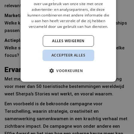
over uw gebruik van onze site met onze
relevant?
advertentie- en analysepartners, die deze
kunnen combineren met andere informatie die
Marketing- en communicatiekeuzes
u aan hen heeft verstrekt of die zij hebben
Welke kanalen, campagnes, contentlijnen en partnerships
verzameld door uw gebruik van hun diensten.
passen bij de doelen?
Actieplan & prioriteiten
ALLES WEIGEREN
Welke stappen zijn nodig, in welke volgorde en met welke
ACCEPTEER ALLES
focus?
Ervaring en bewijs
VOORKEUREN
Met meer dan 15 jaar ervaring en strategieontwikkeling
voor meer dan 50 toeristische bestemmingen wereldwijd
weet Sherpa’s Stories wat werkt, en vooral waarom.
Een voorbeeld is de bekroonde campagne voor
Terschelling, waarin strategie, creativiteit en
samenwerking samenkwamen in een krachtig verhaal met
zichtbare impact. De campagne won onder andere een
Effie Award en liet zien hoe een scherpe keuze meer kan