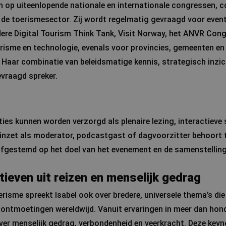
n op uiteenlopende nationale en internationale congressen, c
de toerismesector. Zij wordt regelmatig gevraagd voor even
ere Digital Tourism Think Tank, Visit Norway, het ANVR Cong
risme en technologie, evenals voor provincies, gemeenten e
. Haar combinatie van beleidsmatige kennis, strategisch inzic
vraagd spreker.
ies kunnen worden verzorgd als plenaire lezing, interactieve 
 inzet als moderator, podcastgast of dagvoorzitter behoort 
afgestemd op het doel van het evenement en de samenstelling 
ieven uit reizen en menselijk gedrag
erisme spreekt Isabel ook over bredere, universele thema’s di
n ontmoetingen wereldwijd. Vanuit ervaringen in meer dan hond
over menselijk gedrag, verbondenheid en veerkracht. Deze keyno