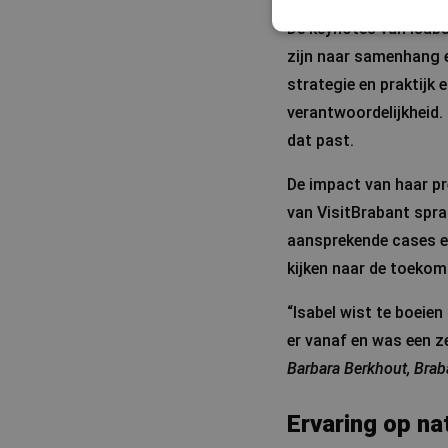
De keynotes van Isabel
zijn naar samenhang e
strategie en praktijk 
verantwoordelijkheid. 
dat past.
De impact van haar p
van VisitBrabant spra
aansprekende cases en
kijken naar de toekom
“Isabel wist te boeie
er vanaf en was een z
Barbara Berkhout, Brab
Ervaring op na