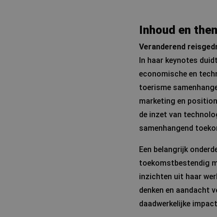
Inhoud en the
Veranderend reisged
In haar keynotes duid
economische en techno
toerisme samenhangen
marketing en position
de inzet van technolog
samenhangend toeko
Een belangrijk onderd
toekomstbestendig maa
inzichten uit haar we
denken en aandacht vo
daadwerkelijke impact 