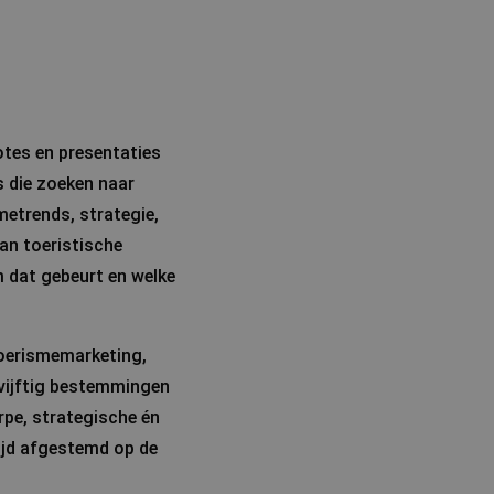
otes en presentaties
 die zoeken naar
smetrends, strategie,
an toeristische
m dat gebeurt en welke
toerismemarketing,
 vijftig bestemmingen
rpe, strategische én
tijd afgestemd op de