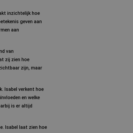
t inzichtelijk hoe
betekenis geven aan
ormen aan
nd van
t zij zien hoe
ichtbaar zijn, maar
. Isabel verkent hoe
ïnvloeden en welke
bij is er altijd
. Isabel laat zien hoe