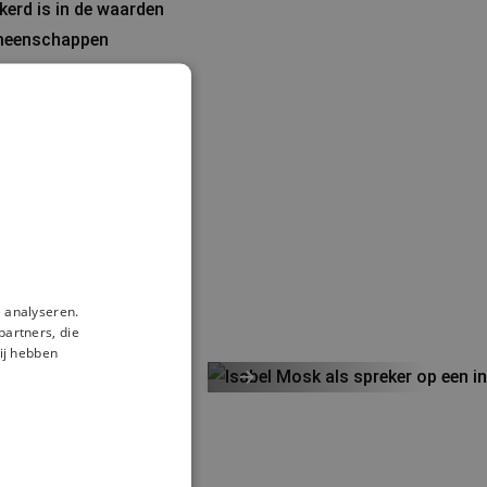
kerd is in de waarden
gemeenschappen
haar persoonlijke
risme te verbinden
kelingen in een bredere
 voor publiek dat
 analyseren.
partners, die
ij hebben