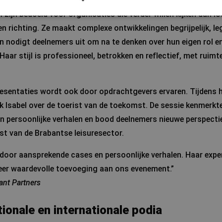
 zijn bedoeld voor organisaties die verder willen kijken dan l
n richting. Ze maakt complexe ontwikkelingen begrijpelijk, l
en nodigt deelnemers uit om na te denken over hun eigen rol e
Haar stijl is professioneel, betrokken en reflectief, met ruimt
resentaties wordt ook door opdrachtgevers ervaren. Tijdens
k Isabel over de toerist van de toekomst. De sessie kenmerkt
 persoonlijke verhalen en bood deelnemers nieuwe perspecti
st van de Brabantse leisuresector.
n door aansprekende cases en persoonlijke verhalen. Haar expe
eer waardevolle toevoeging aan ons evenement.”
ant Partners
tionale en internationale podia