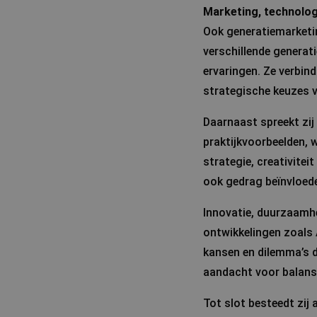
Marketing, technolog
Ook generatiemarketin
verschillende generat
ervaringen. Ze verbin
strategische keuzes 
Daarnaast spreekt zi
praktijkvoorbeelden, 
strategie, creativite
ook gedrag beïnvloede
Innovatie, duurzaamhe
ontwikkelingen zoals 
kansen en dilemma’s di
aandacht voor balans,
Tot slot besteedt zij