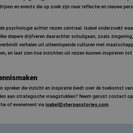
rijven en events die op zoek zijn naar reflectie en nieuwe per
 de psychologie achter reizen centraal. Isabel onderzoekt w
lke diepere drijfveren daarachter schuilgaan, zoals zingeving
e verbindt verhalen uit uiteenlopende culturen met maatschapp
n, en laat zien hoe inzichten uit reizen kunnen inspireren to
kennismaken
n spreker die inzicht en inspiratie biedt over de toekomst van
inden aan strategische vraagstukken? Neem gerust contact o
satie of evenement via
isabel@sherpasstories.com
.