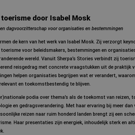
 toerisme door Isabel Mosk
 en dagvoorzitterschap voor organisaties en bestemmingen
men de kern van het werk van Isabel Mosk. Zij verzorgt keyn
 toerisme voor beleidsmakers, bestemmingen en organisaties
eranderende wereld. Vanuit Sherpa’s Stories verbindt zij toeri
erend reisgedrag met concrete vraagstukken uit de praktijk v
zingen helpen organisaties begrijpen wat er verandert, waaro
relevant en toekomstbestendig te blijven.
ter)nationale podia over thema’s als de toekomst van reizen, 
ogie en gedragsverandering. Met haar ervaring bij meer dan
rsoonlijke reizen naar ruim honderd landen brengt zij een sche
risme. Haar presentaties zijn energiek, inhoudelijk sterk en al
k.