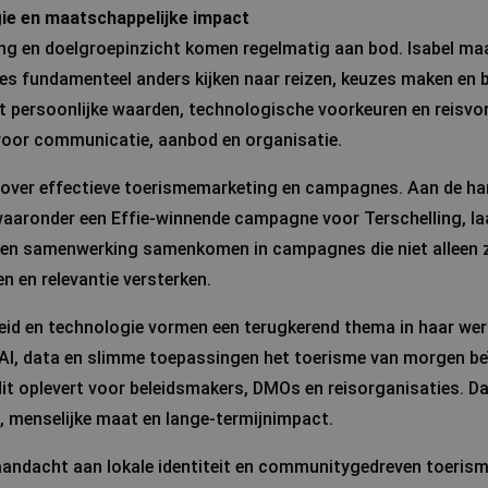
ie en maatschappelijke impact
g en doelgroepinzicht komen regelmatig aan bod. Isabel maak
ies fundamenteel anders kijken naar reizen, keuzes maken en 
dt persoonlijke waarden, technologische voorkeuren en reisv
voor communicatie, aanbod en organisatie.
j over effectieve toerismemarketing en campagnes. Aan de ha
waaronder een Effie-winnende campagne voor Terschelling, laa
it en samenwerking samenkomen in campagnes die niet alleen z
n en relevantie versterken.
id en technologie vormen een terugkerend thema in haar werk
AI, data en slimme toepassingen het toerisme van morgen be
t oplevert voor beleidsmakers, DMOs en reisorganisaties. Daar
 menselijke maat en lange-termijnimpact.
 aandacht aan lokale identiteit en communitygedreven toerisme