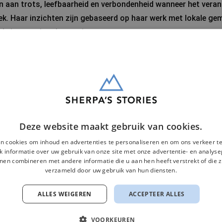
n aan trots, leefbaarheid en verbondenheid wanneer het veran
lek. Haar inzichten zijn gebaseerd op haar werk met lokale 
de internationale ervaring.
zen en menselijk gedrag
erisme worden regelmatig verdiept met bredere inzichten uit 
aar menselijk gedrag. Door strategische vraagstukken in toe
tie, zingeving en culturele verschillen, plaatst Isabel ontwik
ar sessies relevant voor zowel toeristische organisaties als
n nieuwe perspectieven.
Deze website maakt gebruik van cookies.
n cookies om inhoud en advertenties te personaliseren en om ons verkeer te
 informatie over uw gebruik van onze site met onze advertentie- en analyse
nen combineren met andere informatie die u aan hen heeft verstrekt of die z
verzameld door uw gebruik van hun diensten.
ALLES WEIGEREN
ACCEPTEER ALLES
rganisaties en evenementen
VOORKEUREN