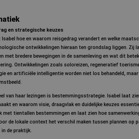
matiek
rag en strategische keuzes
t Isabel hoe en waarom reisgedrag verandert en welke maatsc
logische ontwikkelingen hieraan ten grondslag liggen. Zij la
 met bredere bewegingen in de samenleving en wat dit beteke
ering. Ontwikkelingen zoals soloreizen, regeneratief toerisme
ie en artificiële intelligentie worden niet los behandeld, maa
mstbeeld.
eel van haar lezingen is bestemmingsstrategie. Isabel laat zi
kt en waarom visie, draagvlak en duidelijke keuzes essentieel
rk met tientallen bestemmingen en laat zien hoe samenwerki
or de lokale context het verschil maken tussen plannen op p
in de praktijk.