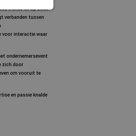
osse trends en op zoek
egt verbanden tussen
n
e voor interactie waar
 het ondernemersevent
e zich door
even om vooruit te
rtise en passie knalde